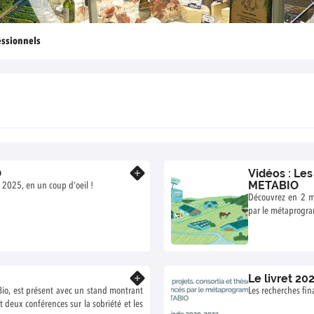
essionnels
O
Vidéos : Les
En savoir plus
METABIO
2025, en un coup d'oeil !
Découvrez en 2 mi
par le métaprogr
Le livret 20
En savoir plus
 Bio, est présent avec un stand montrant
Les recherches fi
 deux conférences sur la sobriété et les