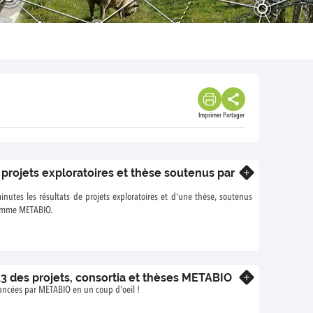
Imprimer
Partager
 projets exploratoires et thèse soutenus par
En savoir plus
nutes les résultats de projets exploratoires et d'une thèse, soutenus
amme METABIO.
23 des projets, consortia et thèses METABIO
En savoir plus
nancées par METABIO en un coup d'oeil !