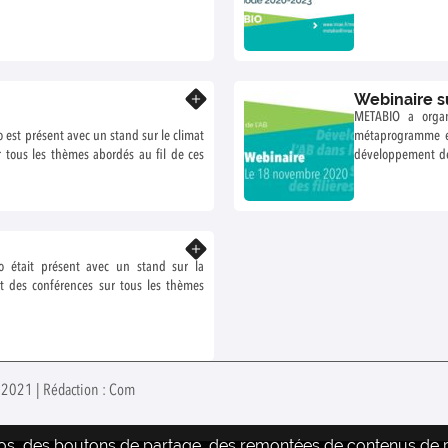
Webinaire s
En savoir plus
METABIO a organ
 est présent avec un stand sur le climat
métaprogramme et
ur tous les thèmes abordés au fil de ces
développement de l
quelques moments 
En savoir plus
io était présent avec un stand sur la
et des conférences sur tous les thèmes
il 2021 | Rédaction : Com
déos, des boutons de partage, des remontées de contenus de pl