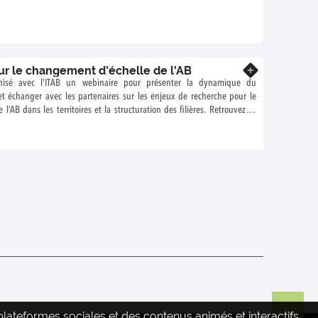
ur le changement d'échelle de l'AB
En savoir plus
isé avec l’ITAB un webinaire pour présenter la dynamique du
 échanger avec les partenaires sur les enjeux de recherche pour le
’AB dans les territoires et la structuration des filières. Retrouvez ici
de cette rencontre.
ateformes sociales et des contenus animés et interactifs.