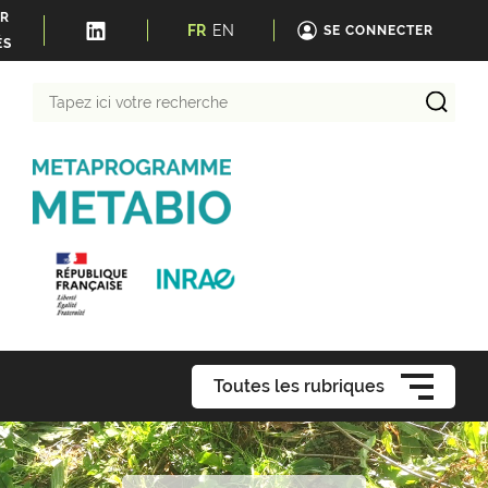
ER
FR
EN
SE CONNECTER
ÉS
Tapez
ici
votre
recherche
Toutes les rubriques