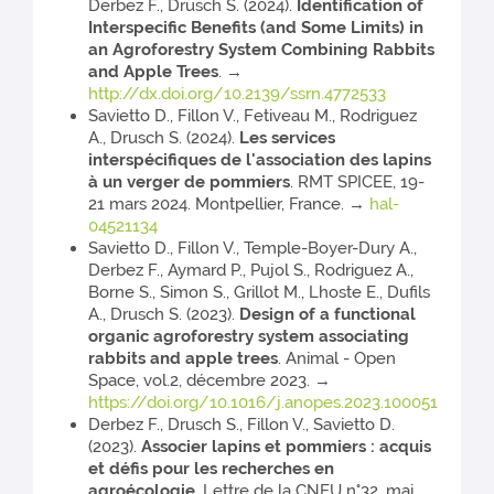
Derbez F., Drusch S. (2024).
Identification of
Interspecific Benefits (and Some Limits) in
an Agroforestry System Combining Rabbits
and Apple Trees
. →
http://dx.doi.org/10.2139/ssrn.4772533
Savietto D., Fillon V., Fetiveau M., Rodriguez
A., Drusch S. (2024).
Les services
interspécifiques de l'association des lapins
à un verger de pommiers
. RMT SPICEE, 19-
21 mars 2024. Montpellier, France. →
hal-
04521134
Savietto D., Fillon V., Temple-Boyer-Dury A.,
Derbez F., Aymard P., Pujol S., Rodriguez A.,
Borne S., Simon S., Grillot M., Lhoste E., Dufils
A., Drusch S. (2023).
Design of a functional
organic agroforestry system associating
rabbits and apple trees
. Animal - Open
Space, vol.2, décembre 2023. →
https://doi.org/10.1016/j.anopes.2023.100051
Derbez F., Drusch S., Fillon V., Savietto D.
(2023).
Associer lapins et pommiers : acquis
et défis pour les recherches en
agroécologie
. Lettre de la CNEU n°32, mai