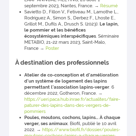
septembre 2023, Nantes, France. →
Résumé
Savietto D., Fillon V., Fetiveau M., Lamothe L.,
Rodriguez A., Simon S., Derbez F., Lhoste E.,
Grillot M., Dufils A., Drusch S. (2023).
Le lapin,
le pommier et les bénéfices
écosystémiques interspécifiques
. Séminaire
METABIO, 21-22 mars 2023, Saint-Malo,
France →
Poster
À destination des professionnels
Atelier de co-conception et d’amélioration
d’un système de logement des lapins
permettant l’association lapins-verger
. 6
décembre 2022, Gotheron, France. →
https://ueri.paca.hub.inrae.fr/actualites/faire-
paturer-des-lapins-dans-des-vergers-de-
pommiers
Poules, moutons, cochons, lapins... À chaque
verger, ses animaux
. Biofil, publié le 10 avril
2022. →
https://www.biofil.fr/dossier/poules-
moutons-cochons-lapins-a-chaque-verger-