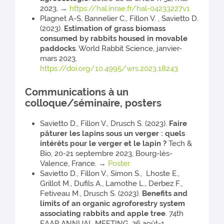
2023. →
https://hal.inrae.fr/hal-04233227v1
Plagnet A-S, Bannelier C., Fillon V. , Savietto D.
(2023).
Estimation of grass biomass
consumed by rabbits housed in movable
paddocks
. World Rabbit Science, janvier-
mars 2023.
https://doi.org/10.4995/wrs.2023.18243
Communications à un
colloque/séminaire, posters
Savietto D., Fillon V., Drusch S. (2023).
Faire
pâturer les lapins sous un verger : quels
intérêts pour le verger et le lapin ?
Tech &
Bio, 20-21 septembre 2023, Bourg-lès-
Valence, France. →
Poster
Savietto D., Fillon V., Simon S., Lhoste E.,
Grillot M., Dufils A., Lamothe L., Derbez F.,
Fetiveau M., Drusch S. (2023).
Benefits and
limits of an organic agroforestry system
associating rabbits and apple tree
. 74th
EAAP ANNUAL MEETING, 26 août-1