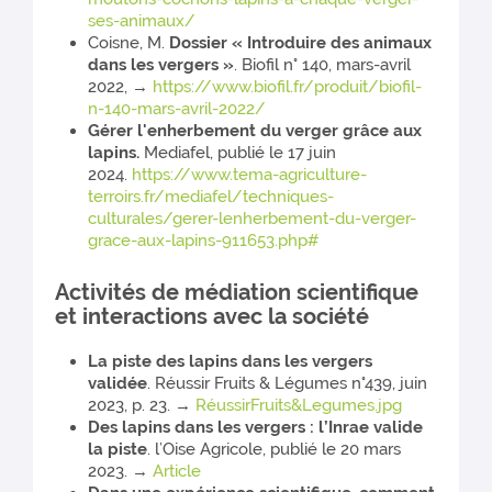
ses-animaux/
Coisne, M.
Dossier « Introduire des animaux
dans les vergers »
. Biofil n° 140, mars-avril
2022, →
https://www.biofil.fr/produit/biofil-
n-140-mars-avril-2022/
Gérer l'enherbement du verger grâce aux
lapins.
Mediafel, publié le 17 juin
2024.
https://www.tema-agriculture-
terroirs.fr/mediafel/techniques-
culturales/gerer-lenherbement-du-verger-
grace-aux-lapins-911653.php#
Activités de médiation scientifique
et interactions avec la société
La piste des lapins dans les vergers
validée
. Réussir Fruits & Légumes n°439, juin
2023, p. 23. →
RéussirFruits&Legumes.jpg
Des lapins dans les vergers : l’Inrae valide
la piste
. l’Oise Agricole, publié le 20 mars
2023. →
Article