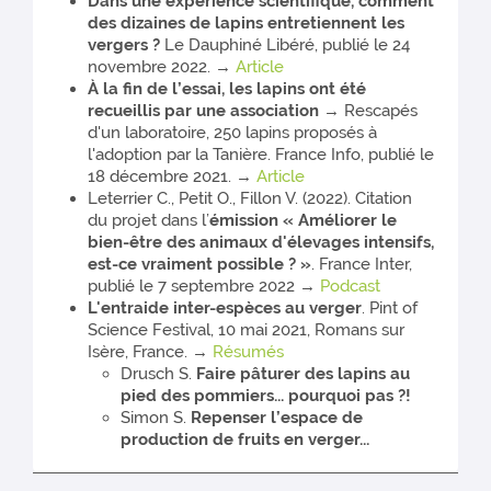
Dans une expérience scientifique, comment
des dizaines de lapins entretiennent les
vergers ?
Le Dauphiné Libéré, publié le 24
novembre 2022. →
Article
À la fin de l’essai, les lapins ont été
recueillis par une association
→ Rescapés
d'un laboratoire, 250 lapins proposés à
l'adoption par la Tanière. France Info, publié le
18 décembre 2021. →
Article
Leterrier C., Petit O., Fillon V. (2022). Citation
du projet dans l’
émission « Améliorer le
bien-être des animaux d'élevages intensifs,
est-ce vraiment possible ? »
. France Inter,
publié le 7 septembre 2022 →
Podcast
L'entraide inter-espèces au verger
. Pint of
Science Festival, 10 mai 2021, Romans sur
Isère, France. →
Résumés
Drusch S.
Faire pâturer des lapins au
pied des pommiers... pourquoi pas ?!
Simon S.
Repenser l’espace de
production de fruits en verger...