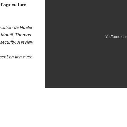
l’agriculture
ication de Noélie
Le Mouël, Thomas
YouTube est 
ecurity: A review
ment en lien avec