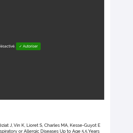
désactivé.
✓ Autoriser
iat J, Vin K, Lioret S, Charles MA, Kesse-Guyot E
ratory or Allergic Diseases Up to Age 5.5 Years