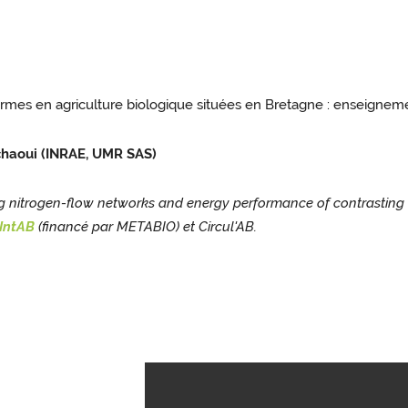
fermes en agriculture biologique situées en Bretagne : enseignem
chaoui (INRAE, UMR SAS)
oring nitrogen-flow networks and energy performance of contrastin
IntAB
(financé par METABIO) et Circul'AB.