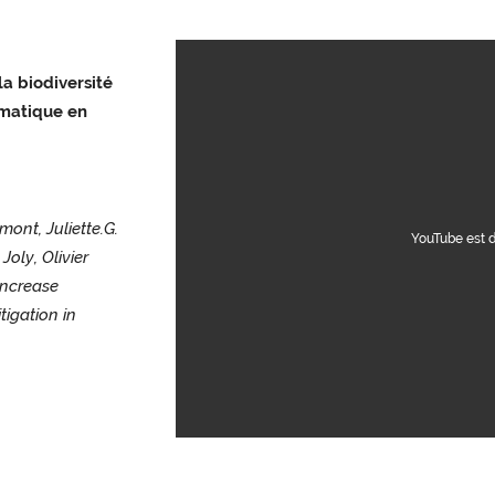
a biodiversité
imatique en
mont, Juliette.G.
YouTube est 
Joly, Olivier
increase
tigation in