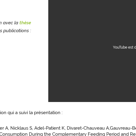
en avec la
thèse
s publications :
YouTube est 
n qui a suivi la présentation :
r A, Nicklaus S, Adel-Patient K, Divaret-Chauveau A,Gauvreau-Béz
 Consumption During the Complementary Feeding Period and Respi