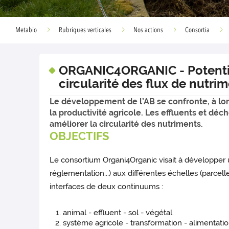
Metabio
Rubriques verticales
Nos actions
Consortia
ORGANIC4ORGANIC - Potentiel
circularité des flux de nutrim
Le développement de l’AB se confronte, à long
la productivité agricole. Les effluents et déc
améliorer la circularité des nutriments.
OBJECTIFS
Le consortium Organi4Organic visait à développer un
réglementation...) aux différentes échelles (parcell
interfaces de deux continuums :
animal - effluent - sol - végétal
système agricole - transformation - alimentatio