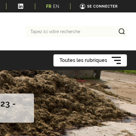
FR
EN
SE CONNECTER
Tapez
ici
votre
recherche
Toutes les rubriques
23 -