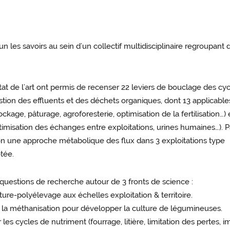
es savoirs au sein d’un collectif multidisciplinaire regroupant 
t de l’art ont permis de recenser 22 leviers de bouclage des cy
gestion des effluents et des déchets organiques, dont 13 applicable
ockage, pâturage, agroforesterie, optimisation de la fertilisation…) 
optimisation des échanges entre exploitations, urines humaines…). 
lon une approche métabolique des flux dans 3 exploitations type
otée.
es questions de recherche autour de 3 fronts de science :
-polyélevage aux échelles exploitation & territoire.
 la méthanisation pour développer la culture de légumineuses.
es cycles de nutriment (fourrage, litière, limitation des pertes, im