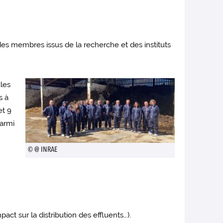
des membres issus de la recherche et des instituts
cles
s à
et 9
Parmi
© @ INRAE
pact sur la distribution des effluents…).