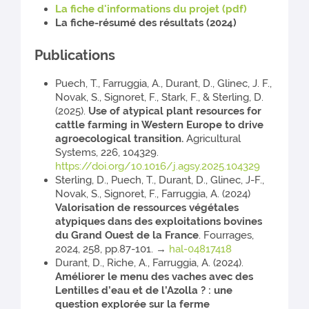
La fiche d'informations du projet (pdf)
La fiche-résumé des résultats (2024)
Publications
Puech, T., Farruggia, A., Durant, D., Glinec, J. F.,
Novak, S., Signoret, F., Stark, F., & Sterling, D.
(2025).
Use of atypical plant resources for
cattle farming in Western Europe to drive
agroecological transition.
Agricultural
Systems, 226, 104329.
https://doi.org/10.1016/j.agsy.2025.104329
Sterling, D., Puech, T., Durant, D., Glinec, J-F.,
Novak, S., Signoret, F., Farruggia, A. (2024)
Valorisation de ressources végétales
atypiques dans des exploitations bovines
du Grand Ouest de la France
. Fourrages,
2024, 258, pp.87-101. →
hal-04817418
Durant, D., Riche, A., Farruggia, A. (2024).
Améliorer le menu des vaches avec des
Lentilles d’eau et de l’Azolla ? : une
question explorée sur la ferme