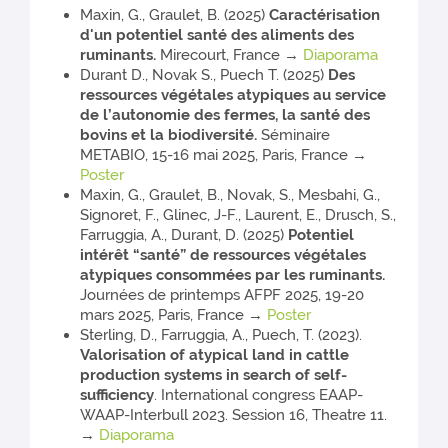
Maxin, G., Graulet, B. (2025)
Caractérisation
d'un potentiel santé des aliments des
ruminants.
Mirecourt, France →
Diaporama
Durant D., Novak S., Puech T. (2025)
Des
ressources végétales atypiques au service
de l’autonomie des fermes, la santé des
bovins et la biodiversité.
Séminaire
METABIO, 15-16 mai 2025, Paris, France →
Poster
Maxin, G., Graulet, B., Novak, S., Mesbahi, G.,
Signoret, F., Glinec, J-F., Laurent, E., Drusch, S.,
Farruggia, A., Durant, D. (2025)
Potentiel
intérêt “santé” de ressources végétales
atypiques consommées par les ruminants.
Journées de printemps AFPF 2025, 19-20
mars 2025, Paris, France →
Poster
Sterling, D., Farruggia, A., Puech, T. (2023).
Valorisation of atypical land in cattle
production systems in search of self-
sufficiency
. International congress EAAP-
WAAP-Interbull 2023. Session 16, Theatre 11.
→
Diaporama